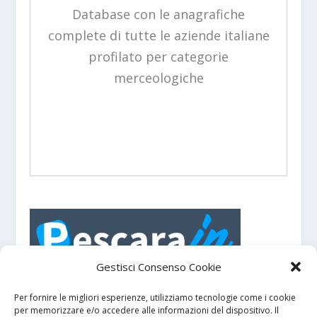
Database con le anagrafiche
complete di tutte le aziende italiane
profilato per categorie
merceologiche
Gestisci Consenso Cookie
PescaraIN - Portale turistico con eventi e
manifestazioni su
e dintorni.
Pescara
Per fornire le migliori esperienze, utilizziamo tecnologie come i cookie
per memorizzare e/o accedere alle informazioni del dispositivo. Il