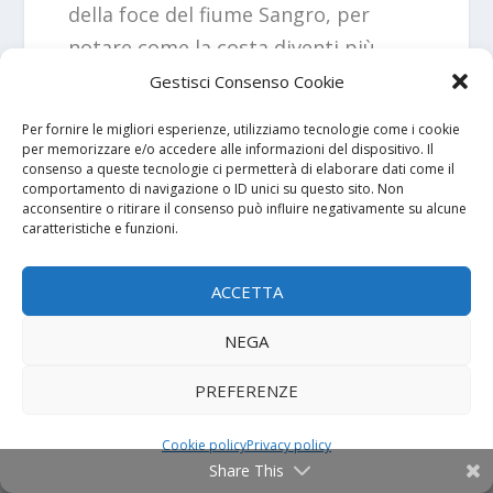
della foce del fiume Sangro, per
notare come la costa diventi più
bassa e si moltiplichino le dune di
Gestisci Consenso Cookie
sabbia.
Per fornire le migliori esperienze, utilizziamo tecnologie come i cookie
per memorizzare e/o accedere alle informazioni del dispositivo. Il
consenso a queste tecnologie ci permetterà di elaborare dati come il
Sono due i trabocchi che si possono
comportamento di navigazione o ID unici su questo sito. Non
osservare presso il litorale di
acconsentire o ritirare il consenso può influire negativamente su alcune
caratteristiche e funzioni.
Fossacesia: si tratta del
Trabocco
Punta Rocciosa
e del
Trabocco
ACCETTA
Pesce Palombo
, situati in
corrispondenza del litorale roccioso
NEGA
di
Punta Cavalluccio
. Volendo è
PREFERENZE
possibile raggiungere questo litorale
anche in bici, approfittando della
Via
Cookie policy
Privacy policy
Share This
Verde Costa dei Trabocchi
, una