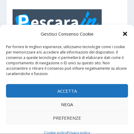
Gestisci Consenso Cookie
PescaraIN - Portale turistico con eventi e
manifestazioni su
e dintorni.
Pescara
Per fornire le migliori esperienze, utilizziamo tecnologie come i cookie
per memorizzare e/o accedere alle informazioni del dispositivo. Il
consenso a queste tecnologie ci permetterà di elaborare dati come il
comportamento di navigazione o ID unici su questo sito. Non
GDPR
acconsentire o ritirare il consenso può influire negativamente su alcune
caratteristiche e funzioni.
Privacy policy
ACCETTA
Cookie policy
NEGA
PREFERENZE
Copyright © 2000-2026
| Partita IVA
Genesi.it S.r.l.
02023100676 - Cap. Sociale € 10.000,00 i.v. - REA TE 172721 |
Cookie policy
Privacy policy