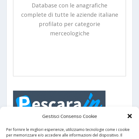
Database con le anagrafiche
complete di tutte le aziende italiane
profilato per categorie
merceologiche
Gestisci Consenso Cookie
PescaraIN - Portale turistico con eventi e
manifestazioni su
e dintorni.
Pescara
Per fornire le migliori esperienze, utilizziamo tecnologie come i cookie
per memorizzare e/o accedere alle informazioni del dispositivo. Il