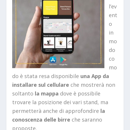
l’ev
ent
o
in
mo
do
co
mo
do è stata resa disponibile
una App da
installare sul
cellulare
che mostrerà non
soltanto
la mappa
dove è possibile
trovare la posizione dei vari stand, ma
permetterà anche di approfondire
la
conoscenza delle birre
che saranno
proposte.