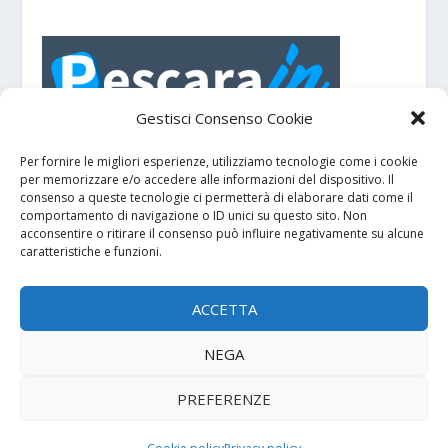
Gestisci Consenso Cookie
PescaraIN - Portale turistico con eventi e
manifestazioni su
e dintorni.
Pescara
Per fornire le migliori esperienze, utilizziamo tecnologie come i cookie
per memorizzare e/o accedere alle informazioni del dispositivo. Il
consenso a queste tecnologie ci permetterà di elaborare dati come il
comportamento di navigazione o ID unici su questo sito. Non
GDPR
acconsentire o ritirare il consenso può influire negativamente su alcune
caratteristiche e funzioni.
Privacy policy
ACCETTA
Cookie policy
NEGA
PREFERENZE
Copyright © 2000-2026
| Partita IVA
Genesi.it S.r.l.
02023100676 - Cap. Sociale € 10.000,00 i.v. - REA TE 172721 |