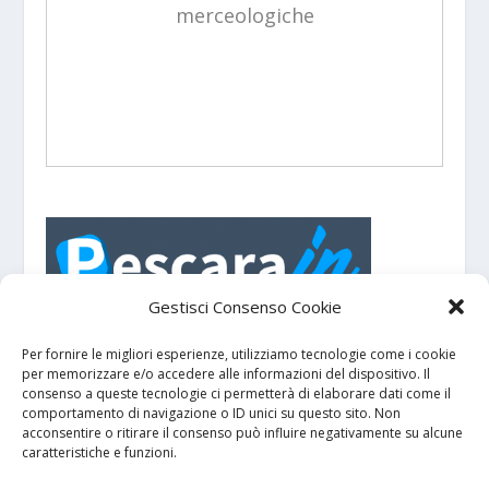
merceologiche
Gestisci Consenso Cookie
PescaraIN - Portale turistico con eventi e
manifestazioni su
e dintorni.
Pescara
Per fornire le migliori esperienze, utilizziamo tecnologie come i cookie
per memorizzare e/o accedere alle informazioni del dispositivo. Il
consenso a queste tecnologie ci permetterà di elaborare dati come il
comportamento di navigazione o ID unici su questo sito. Non
GDPR
acconsentire o ritirare il consenso può influire negativamente su alcune
caratteristiche e funzioni.
Privacy policy