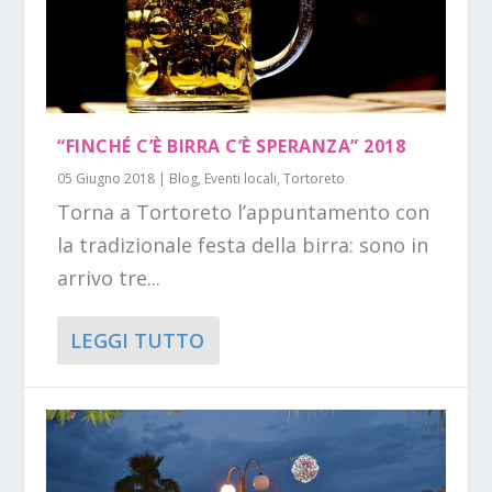
“FINCHÉ C’È BIRRA C’È SPERANZA” 2018
05 Giugno 2018
|
Blog
,
Eventi locali
,
Tortoreto
Torna a Tortoreto l’appuntamento con
la tradizionale festa della birra: sono in
arrivo tre...
LEGGI TUTTO