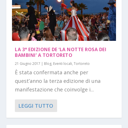
LA 3° EDIZIONE DE ‘LA NOTTE ROSA DEI
BAMBINI’ A TORTORETO
21 Giugno 2017
|
Blog
,
Eventi locali
,
Tortoreto
È stata confermata anche per
quest’anno la terza edizione di una
manifestazione che coinvolge i...
LEGGI TUTTO