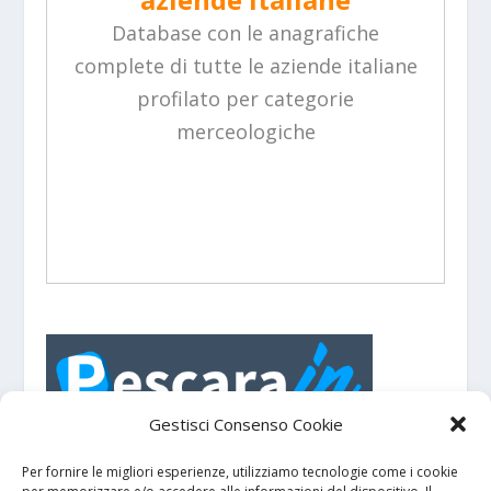
Database con le anagrafiche
complete di tutte le aziende italiane
profilato per categorie
merceologiche
Gestisci Consenso Cookie
PescaraIN - Portale turistico con eventi e
manifestazioni su
e dintorni.
Pescara
Per fornire le migliori esperienze, utilizziamo tecnologie come i cookie