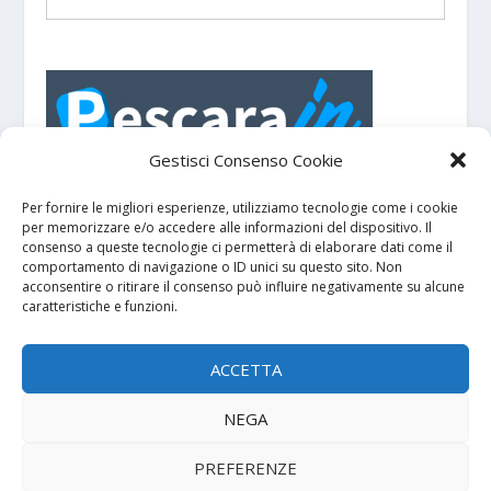
PescaraIN - Portale turistico con eventi e
manifestazioni su
e dintorni.
Pescara
Gestisci Consenso Cookie
Per fornire le migliori esperienze, utilizziamo tecnologie come i cookie
per memorizzare e/o accedere alle informazioni del dispositivo. Il
GDPR
consenso a queste tecnologie ci permetterà di elaborare dati come il
comportamento di navigazione o ID unici su questo sito. Non
acconsentire o ritirare il consenso può influire negativamente su alcune
Privacy policy
caratteristiche e funzioni.
Cookie policy
ACCETTA
NEGA
Copyright © 2000-2026
| Partita IVA
Genesi.it S.r.l.
PREFERENZE
02023100676 - Cap. Sociale € 10.000,00 i.v. - REA TE 172721 |