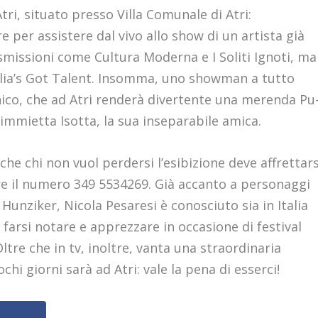
i, situato presso Villa Comunale di Atri:
 per assistere dal vivo allo show di un artista già
missioni come Cultura Moderna e I Soliti Ignoti, ma
alia’s Got Talent. Insomma, uno showman a tutto
nico, che ad Atri renderà divertente una merenda Pu
cimmietta Isotta, la sua inseparabile amica.
 che chi non vuol perdersi l’esibizione deve affrettars
re il numero 349 5534269. Già accanto a personaggi
Hunziker, Nicola Pesaresi è conosciuto sia in Italia
 farsi notare e apprezzare in occasione di festival
ltre che in tv, inoltre, vanta una straordinaria
i giorni sarà ad Atri: vale la pena di esserci!