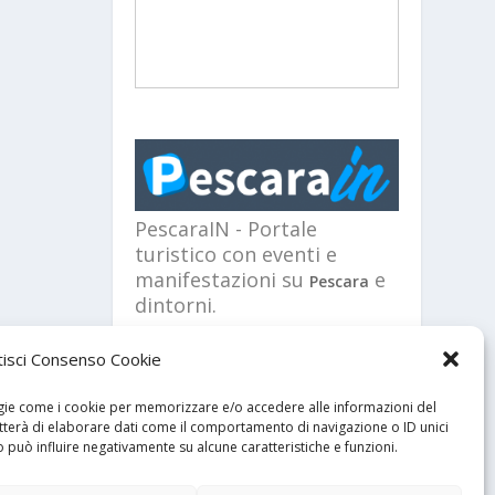
PescaraIN - Portale
turistico con eventi e
manifestazioni su
e
Pescara
dintorni.
GDPR
Privacy policy
Cookie policy
isci Consenso Cookie
logie come i cookie per memorizzare e/o accedere alle informazioni del
etterà di elaborare dati come il comportamento di navigazione o ID unici
genesi.it
o può influire negativamente su alcune caratteristiche e funzioni.