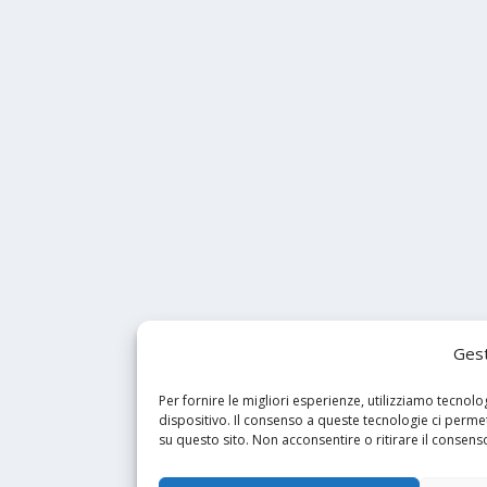
Gest
Per fornire le migliori esperienze, utilizziamo tecno
dispositivo. Il consenso a queste tecnologie ci perm
00676 - Cap. Sociale € 10.000,00 i.v. - REA TE 172721 | E-mail
info@
su questo sito. Non acconsentire o ritirare il consens